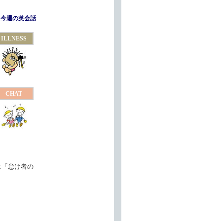
今週の英会話
ILLNESS
CHAT
に「怠け者の