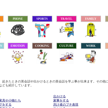
PHONE
SPORTS
TRAVEL
FAMILY
ON
EMOTION
COOKING
CULTURE
WORK
、起きたときの英会話や出かけるときの英会話を学ぶ事が出来ます。その他
なども紹介しています。
出かける
家具や小物たち
家事をする
グをする
怠け者のプチ表現