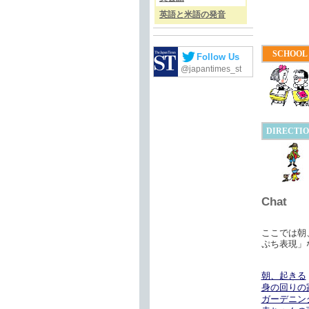
英語と米語の発音
SCHOOL
Follow Us
@japantimes_st
DIRECTI
Chat
ここでは朝
ぷち表現」
朝、起きる
身の回りの
ガーデニン