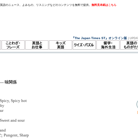
。英語のニュース、よみもの、リスニングなどのコンテンツを無料で提供。
無料見本紙はこちら
『The Japan Times ST』オンライン版
| UPDA
— 味関係
icy, Spicy hot
ty
ur
et and sour
and
ungent, Sharp