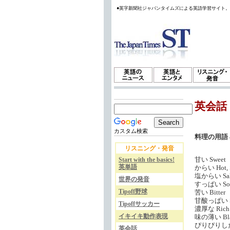
●英字新聞社ジャパンタイムズによる英語学習サイト
英会話
カスタム検索
料理の用語 
リスニング・発音
甘い Sweet
Start with the basics!
英単語
からい Hot, Sp
塩からい Sal
世界の発音
すっぱい So
Tipoff野球
苦い Bitter
甘酸っぱい Swe
Tipoffサッカー
濃厚な Rich
イキイキ動作表現
味の薄い Bl
ぴりぴりした P
英会話