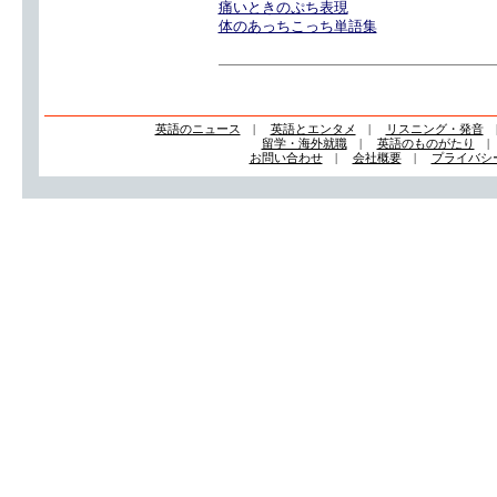
痛いときのぷち表現
体のあっちこっち単語集
英語のニュース
|
英語とエンタメ
|
リスニング・発音
留学・海外就職
|
英語のものがたり
お問い合わせ
|
会社概要
|
プライバシ