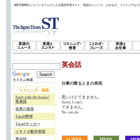
●英字新聞社ジャパンタイムズによる英語学習サイト。英語のニュース、よみもの、リスニングなど
英会話
カスタム検索
仕事の断るときの表現
リスニング・発音
悪いけどできません。
Start with the basics!
英単語
Sorry, I can't.
できません。
世界の発音
No can do.
Tipoff野球
Tipoffサッカー
イキイキ動作表現
英会話
SCHOOL
PHONE
SPO