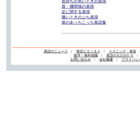
気持ちが悪いときの表現
肩・腰関係の表現
足に関する表現
痛いときのぷち表現
体のあっちこっち単語集
英語のニュース
|
英語とエンタメ
|
リスニング・発音
留学・海外就職
|
英語のものがたり
お問い合わせ
|
会社概要
|
プライバシ