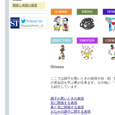
英語と米語の発音
SCHOOL
PHONE
SPO
Follow Us
@japantimes_st
DIRECTION
EMOTION
COOK
Illness
ここでは調子が悪いときの表現や頭・顔・
の英会話を学ぶ事が出来ます。その他に「
も紹介しています。
調子が悪いときの表現
目に関係する表現
鼻と耳に関係する表現
おなかの調子に関する表現