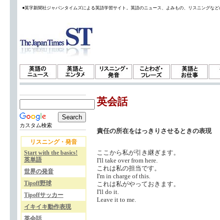
●英字新聞社ジャパンタイムズによる英語学習サイト。英語のニュース、よみもの、リスニングなど
英会話
カスタム検索
責任の所在をはっきりさせるときの表現
リスニング・発音
ここから私が引き継ぎます。
Start with the basics!
英単語
I'll take over from here.
これは私の担当です。
世界の発音
I'm in charge of this.
Tipoff野球
これは私がやっておきます。
I'll do it.
Tipoffサッカー
Leave it to me.
イキイキ動作表現
英会話