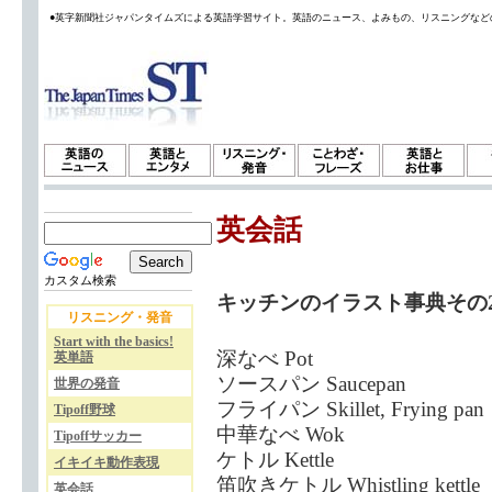
●英字新聞社ジャパンタイムズによる英語学習サイト。英語のニュース、よみもの、リスニングなど
英会話
カスタム検索
キッチンのイラスト事典その
リスニング・発音
Start with the basics!
深なべ Pot
英単語
ソースパン Saucepan
世界の発音
フライパン Skillet, Frying pan
Tipoff野球
中華なべ Wok
Tipoffサッカー
ケトル Kettle
イキイキ動作表現
笛吹きケトル Whistling kettle
英会話