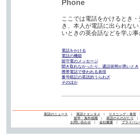
Phone
ここでは電話をかけるとき・
き、本人が電話に出られない
いときの英会話などを学ぶ事
電話をかける
電話の機能
留守電のメッセージ
聞き取れなかったり、通話状態が悪いとき
携帯電話で使われる表現
番号暗記の英語的うらわざ
そのほか
英語のニュース
|
英語とエンタメ
|
リスニング・発音
留学・海外就職
|
英語のものがたり
お問い合わせ
|
会社概要
|
プライバシ