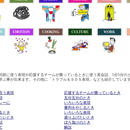
ON
EMOTION
COOKING
CULTURE
WORK
戦前に使う表現や応援するチームが勝っているときに使う英会話、5分5分の
学ぶ事が出来ます。その他に「トラブル＆ＳＯＳ表現」なども紹介していま
言う表現
応援するチームが勝っているとき
語
五分五分のとき
レーに
いろいろな表現
審判をやじるとき
るとき
いろいろな表現
たいとき
盛り上げたいとき
話
ぼろ負けのとき
て
解説