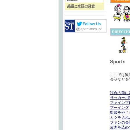
英語と米語の発音
Follow Us
@japantimes_st
DIRECTI
Sports
ここでは観
会話などを
試合の前に
サッカー用
ファインプ
ブーイング
監督をやじ
カツを入れ
ファンの会
皮肉を込め