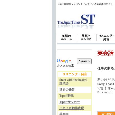
●英字新聞社ジャパンタイムズによる英語学習サイト
英会話
カスタム検索
仕事の断る
リスニング・発音
悪いけどで
Start with the basics!
英単語
Sorry, I can't.
できません
世界の発音
No can do.
Tipoff野球
Tipoffサッカー
イキイキ動作表現
英会話
SCHOOL