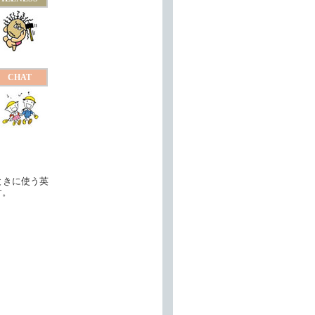
CHAT
ときに使う英
す。