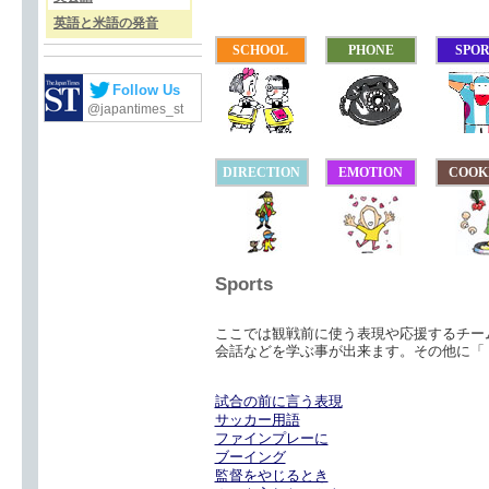
英語と米語の発音
SCHOOL
PHONE
SPO
Follow Us
@japantimes_st
DIRECTION
EMOTION
COOK
Sports
ここでは観戦前に使う表現や応援するチー
会話などを学ぶ事が出来ます。その他に「
試合の前に言う表現
サッカー用語
ファインプレーに
ブーイング
監督をやじるとき