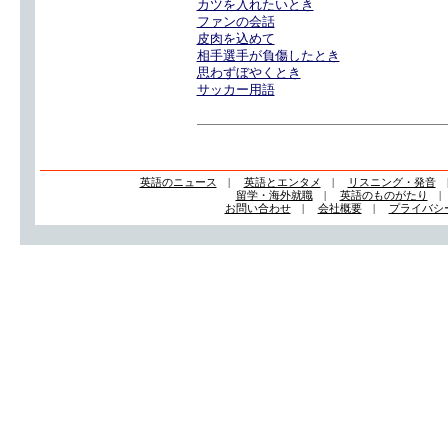
カツを入れたいとき
ファンの会話
皮肉を込めて
相手選手が負傷したとき
思わずぼやくとき
サッカー用語
英語のニュース
|
英語とエンタメ
|
リスニング・発音
留学・海外就職
|
英語のものがたり
お問い合わせ
|
会社概要
|
プライバシ