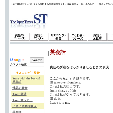
●英字新聞社ジャパンタイムズによる英語学習サイト。英語のニュース、よみもの、リスニングなど
英会話
カスタム検索
責任の所在をはっきりさせるときの表現
リスニング・発音
ここから私が引き継ぎます。
Start with the basics!
英単語
I'll take over from here.
これは私の担当です。
世界の発音
I'm in charge of this.
Tipoff野球
これは私がやっておきます。
I'll do it.
Tipoffサッカー
Leave it to me.
イキイキ動作表現
英会話