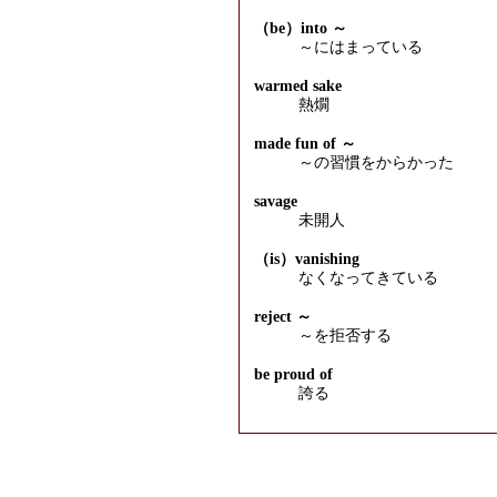
（be）into ～
～にはまっている
warmed sake
熱燗
made fun of ～
～の習慣をからかった
savage
未開人
（is）vanishing
なくなってきている
reject ～
～を拒否する
be proud of
誇る