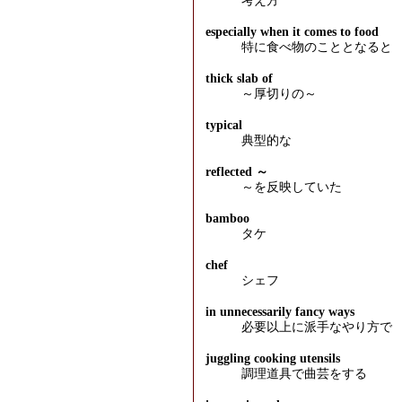
考え方
especially when it comes to food
特に食べ物のこととなると
thick slab of
～厚切りの～
typical
典型的な
reflected ～
～を反映していた
bamboo
タケ
chef
シェフ
in unnecessarily fancy ways
必要以上に派手なやり方で
juggling cooking utensils
調理道具で曲芸をする