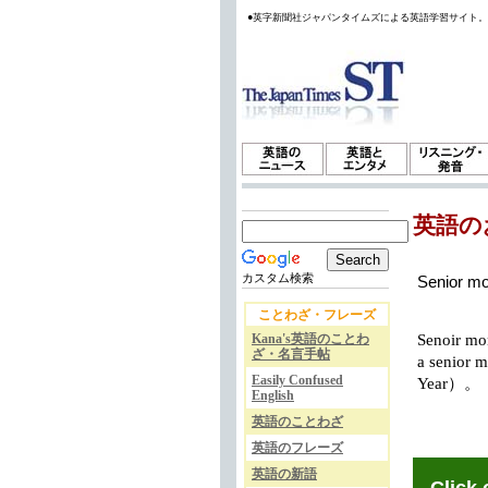
●英字新聞社ジャパンタイムズによる英語学習サイト
英語の
カスタム検索
Senior m
ことわざ・フレーズ
Kana's英語のことわ
Senoir
ざ・名言手帖
a seni
Easily Confused
Year）。
English
英語のことわざ
英語のフレーズ
英語の新語