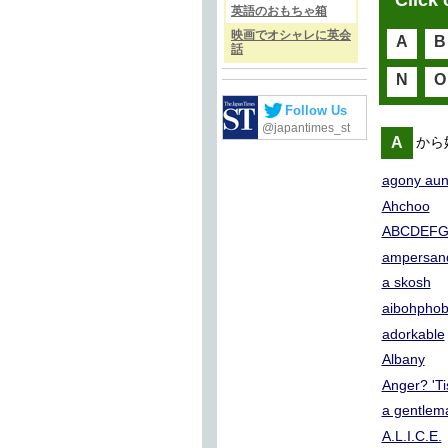
Click 
英語のおもちゃ箱
映画でオシャレに英会
A
B
話
N
O
Follow Us
@japantimes_st
A
から
agony aun
Ahchoo
ABCDEFG
ampersan
a skosh
aibohphob
adorkable
Albany
Anger? 'Tis
a gentlem
A.L.I.C.E.