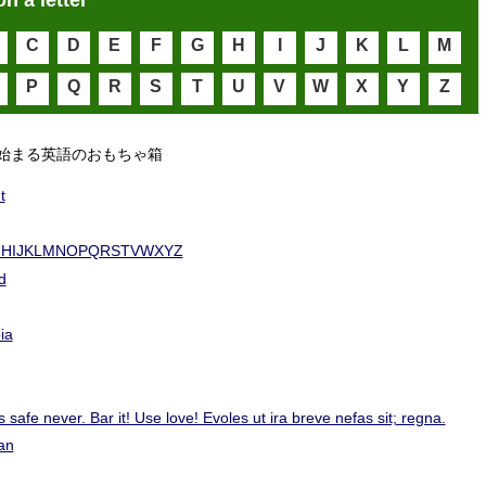
on a letter
C
D
E
F
G
H
I
J
K
L
M
P
Q
R
S
T
U
V
W
X
Y
Z
始まる英語のおもちゃ箱
t
HIJKLMNOPQRSTVWXYZ
d
ia
 safe never. Bar it! Use love! Evoles ut ira breve nefas sit; regna.
an