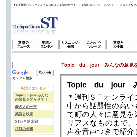
●英字新聞社ジャパンタイムズによる英語学習サイト。英語のニュース、よみもの、リスニングなど
Topic du jour みんなの意
カスタム検索
Topic du jo
英語とエンタメ
Topic du jour みんな
＊週刊ＳＴオンライ
の意見を聞かせて！
中から話題性の高い
著名人の一言
て町の人々に意見を
英語と映画
リアスなものまで、
STシネ倶楽部
注目の俳優
声を音声つきで紹介してい