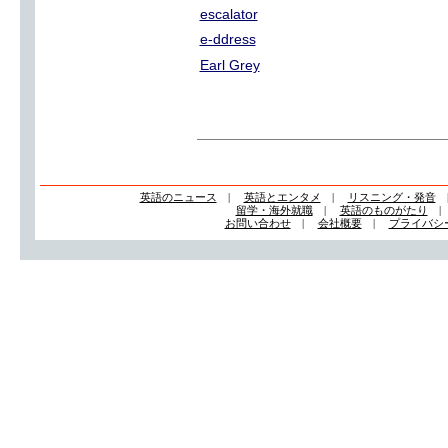
escalator
e-ddress
Earl Grey
英語のニュース
|
英語とエンタメ
|
リスニング・発音
留学・海外就職
|
英語のものがたり
お問い合わせ
|
会社概要
|
プライバシ