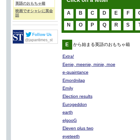
Click on a letter
英語のおもちゃ箱
映画でオシャレに英会
A
B
C
D
E
F
話
N
O
P
Q
R
S
Follow Us
@japantimes_st
E
から始まる英語のおもちゃ箱
Extra!
Eenie, meenie, minie, moe
e-quaintance
Emordnilap
Emily
Election results
Eurogeddon
earth
elgooG
Eleven plus two
eyeteeth