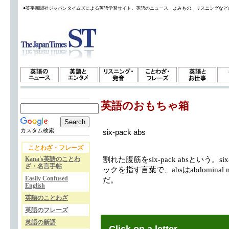
●英字新聞社ジャパンタイムズによる英語学習サイト。英語のニュース、よみもの、リスニングなど
英語のおもちゃ箱
カスタム検索
six-pack abs
ことわざ・フレーズ
Kana's英語のことわ
割れた腹筋をsix-pack absという。
ざ・名言手帖
ックを指す言葉で、absはabdominal
Easily Confused
だ。
English
英語のことわざ
英語のフレーズ
英語の新語