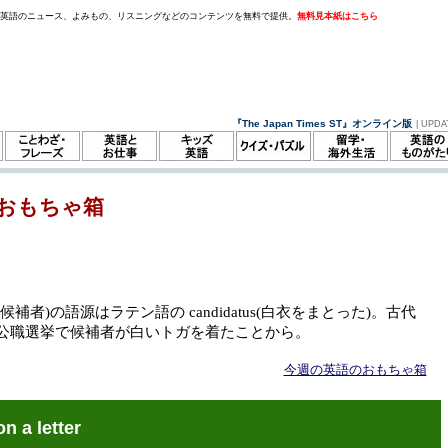
。英語のニュース、よみもの、リスニングなどのコンテンツを無料で提供。
無料見本紙はこちら
『The Japan Times ST』オンライン版
| UPDA
おもちゃ箱
ate(候補者)の語源はラテン語の candidatus(白衣をまとった)。古代
公職選挙で候補者が白いトガを着たことから。
今週の英語のおもちゃ箱
on a letter