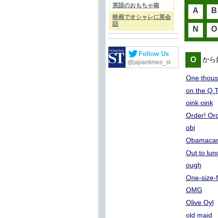
英語のおもちゃ箱
A
B
映画でオシャレに英会
話
N
O
Follow Us
O
から
@japantimes_st
One thous
on the Q.T
oink oink
Order! Ord
obi
Obamaca
Out to lun
ough
One-size-fi
OMG
Olive Oyl
old maid