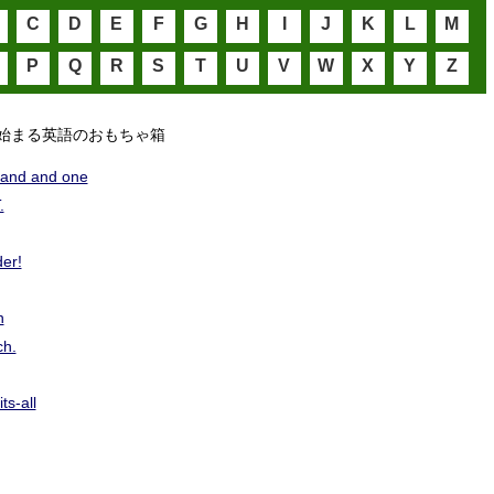
C
D
E
F
G
H
I
J
K
L
M
P
Q
R
S
T
U
V
W
X
Y
Z
始まる英語のおもちゃ箱
and and one
.
er!
n
ch.
ts-all