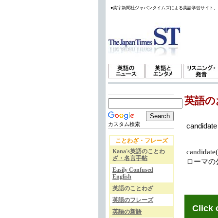
●英字新聞社ジャパンタイムズによる英語学習サイト
英語の
カスタム検索
candidate
ことわざ・フレーズ
Kana's英語のことわ
candid
ざ・名言手帖
ローマの
Easily Confused
English
英語のことわざ
英語のフレーズ
Click 
英語の新語