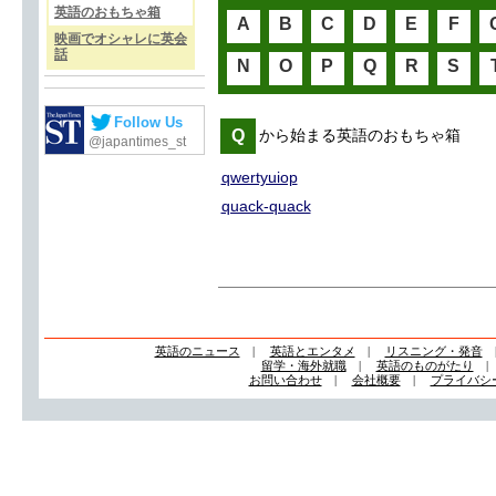
英語のおもちゃ箱
A
B
C
D
E
F
映画でオシャレに英会
話
N
O
P
Q
R
S
Follow Us
Q
から始まる英語のおもちゃ箱
@japantimes_st
qwertyuiop
quack-quack
英語のニュース
|
英語とエンタメ
|
リスニング・発音
留学・海外就職
|
英語のものがたり
お問い合わせ
|
会社概要
|
プライバシ