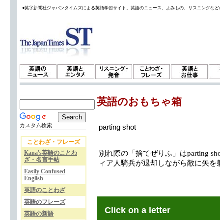
●英字新聞社ジャパンタイムズによる英語学習サイト。英語のニュース、よみもの、リスニングなど
英語のおもちゃ箱
カスタム検索
parting shot
ことわざ・フレーズ
Kana's英語のことわ
別れ際の「捨てぜりふ」はparting sho
ざ・名言手帖
ィア人騎兵が退却しながら敵に矢を
Easily Confused
English
英語のことわざ
英語のフレーズ
Click on a letter
英語の新語