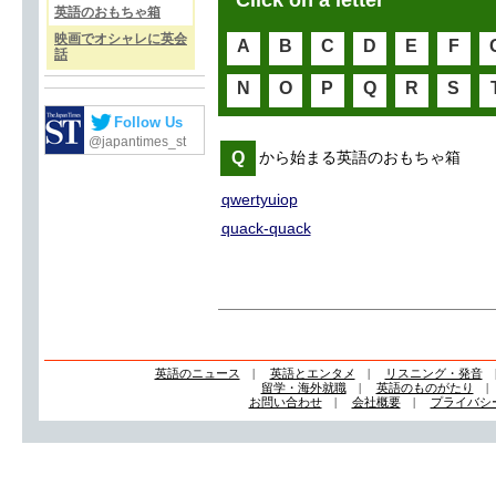
Click on a letter
英語のおもちゃ箱
映画でオシャレに英会
A
B
C
D
E
F
話
N
O
P
Q
R
S
Follow Us
@japantimes_st
Q
から始まる英語のおもちゃ箱
qwertyuiop
quack-quack
英語のニュース
|
英語とエンタメ
|
リスニング・発音
留学・海外就職
|
英語のものがたり
お問い合わせ
|
会社概要
|
プライバシ