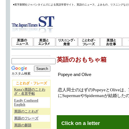
●英字新聞社ジャパンタイムズによる英語学習サイト。英語のニュース、よみもの、リスニングなど
英語のおもちゃ箱
カスタム検索
Popeye and Olive
ことわざ・フレーズ
Kana's英語のことわ
恋人同士のはずのPopeyeとOlive
ざ・名言手帖
にSupermanやSpidermanが結
Easily Confused
English
英語のことわざ
英語のフレーズ
Click on a letter
英語の新語