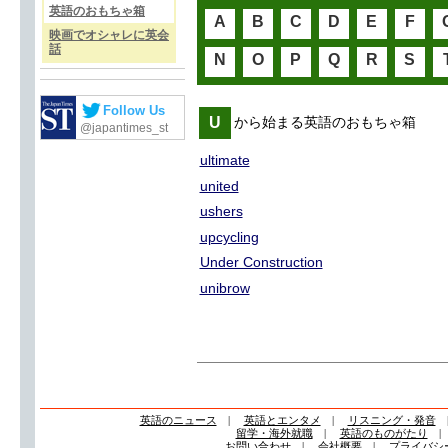
英語のおもちゃ箱
A
B
C
D
E
F
映画でオシャレに英会
話
N
O
P
Q
R
S
Follow Us
U
から始まる英語のおもちゃ箱
@japantimes_st
ultimate
united
ushers
upcycling
Under Construction
unibrow
英語のニュース
|
英語とエンタメ
|
リスニング・発音
留学・海外就職
|
英語のものがたり
お問い合わせ
|
会社概要
|
プライバシ