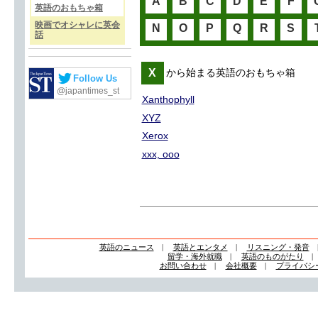
A
B
C
D
E
F
英語のおもちゃ箱
映画でオシャレに英会
N
O
P
Q
R
S
話
X
から始まる英語のおもちゃ箱
Follow Us
@japantimes_st
Xanthophyll
XYZ
Xerox
xxx, ooo
英語のニュース
|
英語とエンタメ
|
リスニング・発音
留学・海外就職
|
英語のものがたり
お問い合わせ
|
会社概要
|
プライバシ