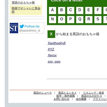
Click on a letter
英語のおもちゃ箱
映画でオシャレに英会
A
B
C
D
E
F
話
N
O
P
Q
R
S
Follow Us
@japantimes_st
X
から始まる英語のおもちゃ箱
Xanthophyll
XYZ
Xerox
xxx, ooo
英語のニュース
|
英語とエンタメ
|
リスニング・発音
留学・海外就職
|
英語のものがたり
お問い合わせ
|
会社概要
|
プライバシ