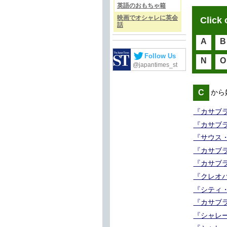
英語のおもちゃ箱
映画でオシャレに英会
Click 
話
A
B
Follow Us
N
O
@japantimes_st
C
から
『カサブラ
『カサブラ
『サウス・
『カサブラン
『カサブラ
『クレオパ
『シティ・
『カサブラ
『シャレー