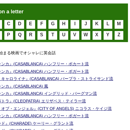
on a letter
C
D
E
F
G
H
I
J
K
L
M
P
Q
R
S
T
U
V
W
X
Y
Z
始まる映画でオシャレに英会話
ンカ』(CASABLANCA) ハンフリー・ボカート流
ンカ』(CASABLANCA) ハンフリー・ボガート流
キャロライナ』(CASABLANCA) バーブラ・ストライサンド流
カ』(CASABLANCA) 風
ンカ』(CASABLANCA) イングリッド・バーグマン流
トラ』(CLEOPATRA) エリザベス・テイラー流
オブ・エンジェル』(CITY OF ANGELS) ニコラス・ケイジ流
ンカ』(CASABLANCA) ハンフリー・ボガート流
ド』(CHARADE) ケーリー・グラント流