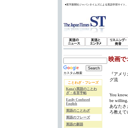
●英字新聞社ジャパンタイムズによる英語学習サイト
映画で
カスタム検索
『アメリカ
グ流
ことわざ・フレーズ
Kana's英語のことわ
ざ・名言手帖
You know, 
Easily Confused
be willing
English
あなたさ
英語のことわざ
ろ教えて
英語のフレーズ
英語の新語