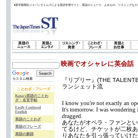
●英字新聞社ジャパンタイムズによる英語学習サイト。英語のニュース、よみもの、リスニングなど
映画でオシャレに英会話
『リプリー』(THE TALENTE
カスタム検索
ランシェット流
ことわざ・フレーズ
Kana's英語のことわ
ざ・名言手帖
I know you're not exactly an ope
Easily Confused
It's tomorrow. I was wondering 
English
dragged.
英語のことわざ
あなたがオペラ・ファンとい
英語のフレーズ
てるけど、チケットが二枚あ
英語の新語
りあなたを引っ張っていけた