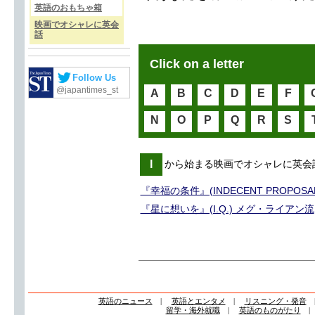
英語のおもちゃ箱
映画でオシャレに英会
話
Click on a letter
Follow Us
@japantimes_st
A
B
C
D
E
F
N
O
P
Q
R
S
I
から始まる映画でオシャレに英会
『幸福の条件』(INDECENT PROPO
『星に想いを』(I.Q.) メグ・ライアン流
英語のニュース
|
英語とエンタメ
|
リスニング・発音
留学・海外就職
|
英語のものがたり