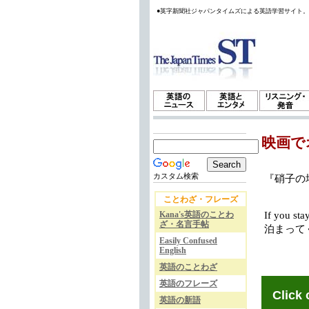
●英字新聞社ジャパンタイムズによる英語学習サイト
映画で
カスタム検索
『硝子の塔』
ことわざ・フレーズ
Kana's英語のことわ
If you sta
ざ・名言手帖
泊まって
Easily Confused
English
英語のことわざ
英語のフレーズ
Click 
英語の新語