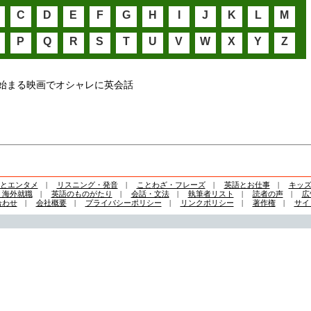
C
D
E
F
G
H
I
J
K
L
M
P
Q
R
S
T
U
V
W
X
Y
Z
始まる映画でオシャレに英会話
とエンタメ
|
リスニング・発音
|
ことわざ・フレーズ
|
英語とお仕事
|
キッ
・海外就職
|
英語のものがたり
|
会話・文法
|
執筆者リスト
|
読者の声
|
広
合わせ
|
会社概要
|
プライバシーポリシー
|
リンクポリシー
|
著作権
|
サイ