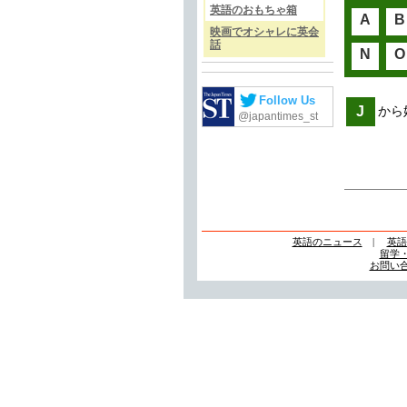
英語のおもちゃ箱
A
B
映画でオシャレに英会
話
N
O
Follow Us
J
から
@japantimes_st
英語のニュース
|
英語
留学
お問い