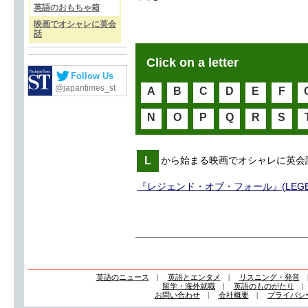
英語のおもちゃ箱
映画でオシャレに英会
話
Click on a letter
Follow Us
@japantimes_st
A
B
C
D
E
F
N
O
P
Q
R
S
L
から始まる映画でオシャレに英会
『レジェンド・オブ・フォール』(LEGENDS
英語のニュース
|
英語とエンタメ
|
リスニング・発音
留学・海外就職
|
英語のものがたり
お問い合わせ
|
会社概要
|
プライバシ