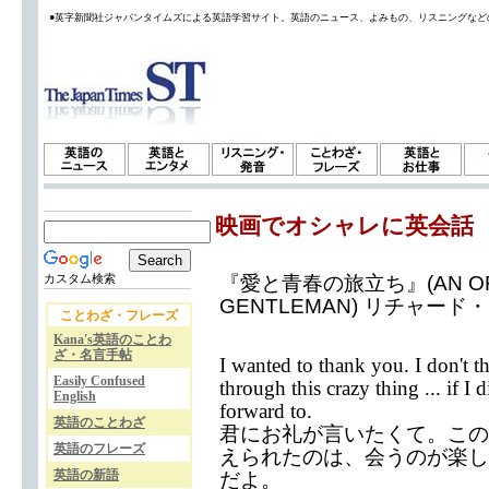
●英字新聞社ジャパンタイムズによる英語学習サイト。英語のニュース、よみもの、リスニングなど
映画でオシャレに英会話
『愛と青春の旅立ち』(AN OFF
カスタム検索
GENTLEMAN) リチャード
ことわざ・フレーズ
Kana's英語のことわ
ざ・名言手帖
I wanted to thank you. I don't t
Easily Confused
through this crazy thing ... if I
English
forward to.
英語のことわざ
君にお礼が言いたくて。この
英語のフレーズ
えられたのは、会うのが楽し
英語の新語
だよ。