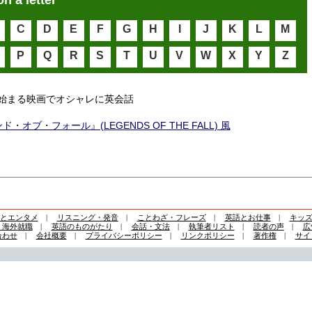
on a letter
C
D
E
F
G
H
I
J
K
L
M
P
Q
R
S
T
U
V
W
X
Y
Z
始まる映画でオシャレに英会話
・オブ・フォール』(LEGENDS OF THE FALL) 風
とエンタメ
|
リスニング・発音
|
ことわざ・フレーズ
|
英語とお仕事
|
キッ
・海外就職
|
英語のものがたり
|
会話・文法
|
執筆者リスト
|
読者の声
|
広
合わせ
|
会社概要
|
プライバシーポリシー
|
リンクポリシー
|
著作権
|
サイ