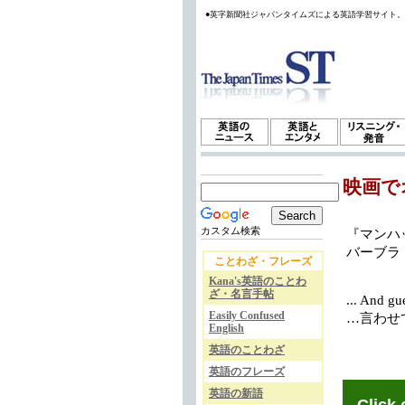
●英字新聞社ジャパンタイムズによる英語学習サイト
映画で
カスタム検索
『マンハッ
バーブラ
ことわざ・フレーズ
Kana's英語のことわ
ざ・名言手帖
... And gu
Easily Confused
…言わせ
English
英語のことわざ
英語のフレーズ
英語の新語