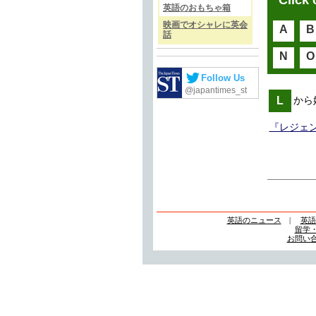
Click 
英語のおもちゃ箱
映画でオシャレに英会
A
B
話
N
O
Follow Us
@japantimes_st
L
から
『レジェンド
英語のニュース
|
英語
留学
お問い