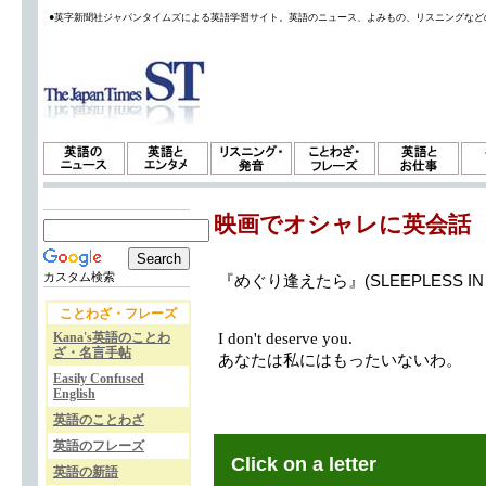
●英字新聞社ジャパンタイムズによる英語学習サイト。英語のニュース、よみもの、リスニングなど
映画でオシャレに英会話
カスタム検索
『めぐり逢えたら』(SLEEPLESS IN
ことわざ・フレーズ
Kana's英語のことわ
I don't deserve you.
ざ・名言手帖
あなたは私にはもったいないわ。
Easily Confused
English
英語のことわざ
英語のフレーズ
Click on a letter
英語の新語