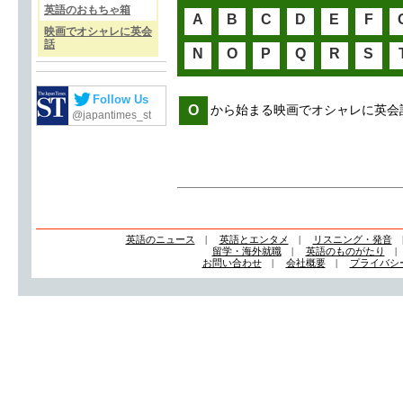
英語のおもちゃ箱
A
B
C
D
E
F
映画でオシャレに英会
話
N
O
P
Q
R
S
Follow Us
O
から始まる映画でオシャレに英会
@japantimes_st
英語のニュース
|
英語とエンタメ
|
リスニング・発音
留学・海外就職
|
英語のものがたり
お問い合わせ
|
会社概要
|
プライバシ