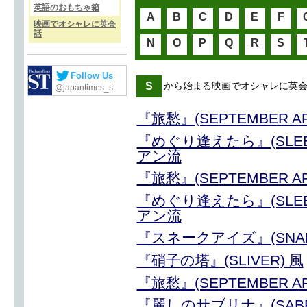
英語のおもちゃ箱
A
B
C
D
E
F
映画でオシャレに英会
話
N
O
P
Q
R
S
Follow Us
S
から始まる映画でオシャレに英
@japantimes_st
『旅愁』(SEPTEMBER 
『めぐり逢えたら』(SLEEPL
アン流
『旅愁』(SEPTEMBER 
『めぐり逢えたら』(SLEEPL
アン流
『スネークアイズ』(SNAK
『硝子の塔』(SLIVER) 風
『旅愁』(SEPTEMBER 
『麗しのサブリナ』(SAB