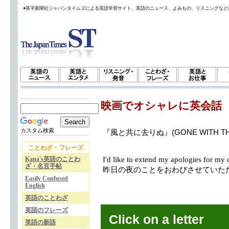
●英字新聞社ジャパンタイムズによる英語学習サイト。英語のニュース、よみもの、リスニングなど
映画でオシャレに英会話
カスタム検索
『風と共に去りぬ』(GONE WITH T
ことわざ・フレーズ
Kana's英語のことわ
I'd like to extend my apologies for my c
ざ・名言手帖
昨日の夜のことをおわびさせていた
Easily Confused
English
英語のことわざ
英語のフレーズ
Click on a letter
英語の新語