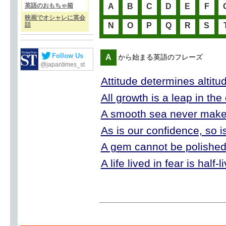
英語のおもちゃ箱
A
B
C
D
E
F
映画でオシャレに英会
話
N
O
P
Q
R
S
Follow Us
A
から始まる英語のフレーズ
@japantimes_st
Attitude determines altitu
All growth is a leap in the
A smooth sea never makes 
As is our confidence, so i
A gem cannot be polished w
A life lived in fear is half-l