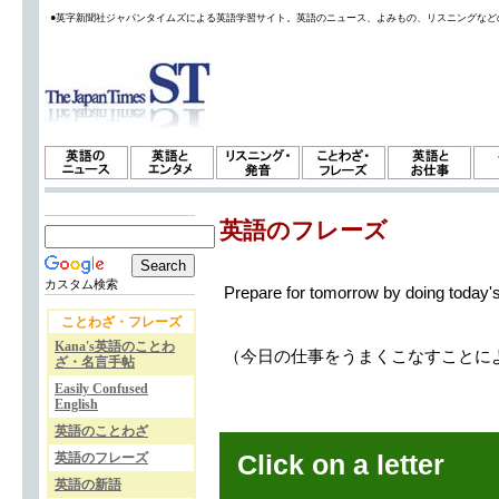
●英字新聞社ジャパンタイムズによる英語学習サイト。英語のニュース、よみもの、リスニングなど
英語のフレーズ
カスタム検索
Prepare for tomorrow by doing today's
ことわざ・フレーズ
Kana's英語のことわ
（今日の仕事をうまくこなすことに
ざ・名言手帖
Easily Confused
English
英語のことわざ
英語のフレーズ
Click on a letter
英語の新語