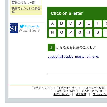
英語のおもちゃ箱
映画でオシャレに英会
話
Click on a letter
A
B
C
D
E
F
Follow Us
@japantimes_st
N
O
P
Q
R
S
J
から始まる英語のことわざ
Jack of all trades, master of none.
英語のニュース
|
英語とエンタメ
|
リスニング・発音
留学・海外就職
|
英語のものがたり
お問い合わせ
|
会社概要
|
プライバシ