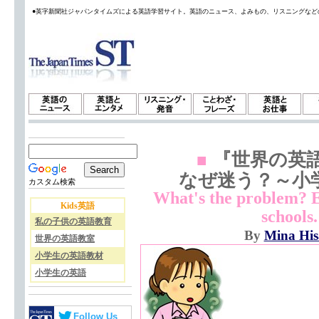
●英字新聞社ジャパンタイムズによる英語学習サイト。英語のニュース、よみもの、リスニングなど
『世界の英語
■
なぜ迷う？～小学
カスタム検索
What's the problem? E
Kids英語
schools.
私の子供の英語教育
By
Mina Hi
世界の英語教室
小学生の英語教材
小学生の英語
Follow Us