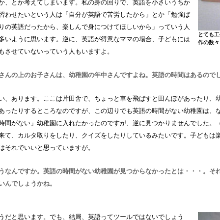
か、とか考えてしまいます。私の身の回りで、英語を小さいうちか
習わせたいという人は「自分が英語で苦労したから」とか「勉強ば
りの英語だったから、楽しんで身につけてほしいから」っていう人
とても工
多いように思います。逆に、英語が得意なママの場合、子どもには
作の数々
もさせていないっていう人もいますよ。
さんの上のお子さんは、幼稚園の年中さんですよね。英語の時間はあるので
い、あります。ここは片田舎で、ちょっと車を飛ばすと田んぼがあったり、
あったりするところなのですが、この辺りでも英語の時間がない幼稚園は、
時間がない」幼稚園に入れたかったのですが、逆に見つかりませんでした。
来て、カルタ取りをしたり、クイズをしたりしているみたいです。子どもは
はそれでいいと思っていますが。
うなんですか。英語の時間がない幼稚園が見つからなかったとは・・・。そ
いんでしょうかね。
うだと思います。でも、結局、英語ってツールではないでしょう