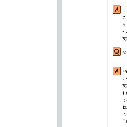
う
こ
な
や
英
な
早
に
英
れ
う
ね
よ
子