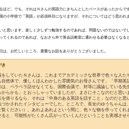
るほど。でも、それはＮさんの英語力にきちんとしたベースがあったからですよ
国の小学校で「英語」が必須科目になりますが、それについてはどう思われ
いと思います。楽しく少しずつ勉強するのであれば、問題ないのではないで
ってくれるのであれば、なおさら外で英会話教室に通わせる必要はなくなる
日は、お忙しいところ、貴重なお話をありがとうございました。
がき
員をしていたＮさんは、これまでアカデミックな世界で色々な人た
も自然体で、優しくほんわかした雰囲気のお母さんです。「早期英
のは、ペラペラ話せなくても、国際会議で、対等に議論している先
るからかも」とおっしゃっていましたが、まさにそこなのだと思い
葉を借りるなら、それは「中身のある英語を話すこと」なのだと思
気づかされたインタビューでした。ところで、長女のゆうちゃんは
ご覧ください）。あれよあれよという間に、色々な物を作ってくれ
せると、可能性がたくさん広がっていくんだということも実感させ