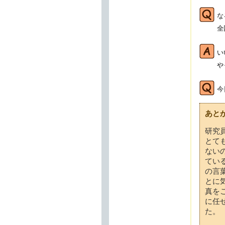
な
全
い
や
今
あと
研究
とて
ない
てい
の言
とに
真を
に任
た。