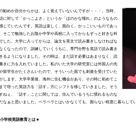
の勧めか自分からかは、よく覚えていないんですが・・・。当時、
語に対して「かっこよさ」というか「ほのかな憧れ」のようなもの
感じていたんです。英語は楽しく、面白く、かっこいいものであっ
、そこで勉強したお陰か中学や高校に入ってからもずっと好きな科
でした。大学に入ってからは、論文を英文で読み書きしなければな
なくなったので、訓練していくうちに、専門分野を英語で読み書き
きるようになりました。その時は、まだ話す必要はあまりなく、読
書きに力を入れていました。私のいた大学の研究室には外国人の先
や留学生がたくさんいたので、そういった面でも刺激を受けていた
がします。大学卒業後、海外に住む機会があり、その時に初めてこ
まで培った英語力を「話す」方にシフトを移していきました。そう
すねぇ、「話す」ことに関しては、住んでいるうちに慣れるものな
だなぁと思いました。ペラペラとはいかなくても、困らない程度に暮らして
の小学校英語教育とは ♣