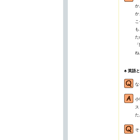
か
か
こ
も
た
「
ね
♣ 英語と
な
小
ス
た
そ