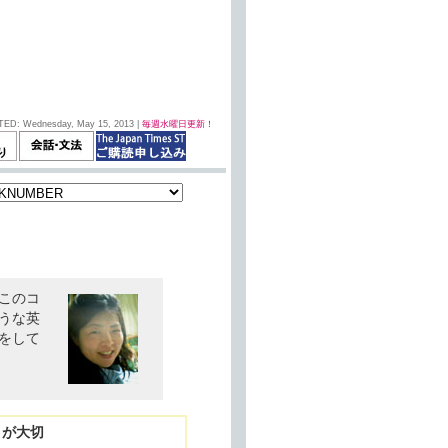
TED: Wednesday, May 15, 2013 |
毎週水曜日更新！
このコ
うな英
をして
」が大切