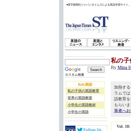
●英字新聞社ジャパンタイムズによる英語学習サイト
私の子
By
Mina 
カスタム検索
Kids英語
加熱する
私の子供の英語教育
ラムでは
世界の英語教室
語教育を
もらいま
小学生の英語教材
筆者へお
小学生の英語
Vol.
Follow Us