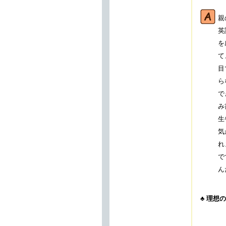
親
英
を
て
目
ら
で
み
生
気
れ
で
ん
♣ 理想