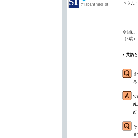
Ｎさん
@japantimes_st
今回は
（5歳
♣ 英語
ま
る
特
親
好
そ
ま