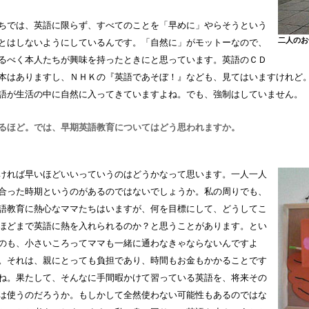
ちでは、英語に限らず、すべてのことを「早めに」やらそうという
二人のお
とはしないようにしているんです。「自然に」がモットーなので、
るべく本人たちが興味を持ったときにと思っています。英語のＣＤ
本はありますし、ＮＨＫの『英語であそぼ！』なども、見てはいますけれど
語が生活の中に自然に入ってきていますよね。でも、強制はしていません。
るほど。では、早期英語教育についてはどう思われますか。
ければ早いほどいいっていうのはどうかなって思います。一人一人
合った時期というのがあるのではないでしょうか。私の周りでも、
語教育に熱心なママたちはいますが、何を目標にして、どうしてこ
ほどまで英語に熱を入れられるのか？と思うことがあります。とい
のも、小さいころってママも一緒に通わなきゃならないんですよ
。それは、親にとっても負担であり、時間もお金もかかることです
ね。果たして、そんなに手間暇かけて習っている英語を、将来その
は使うのだろうか。もしかして全然使わない可能性もあるのではな