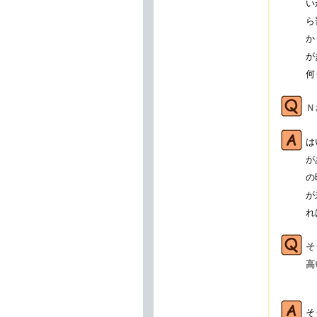
い
ら
か
が
何
Ｎ
は
が
の
が
れ
そ
高
そ