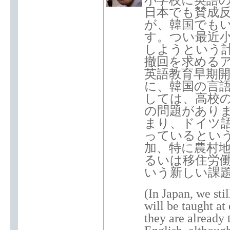
日本でも賛成
が、韓国でも
す。つい最近小
しようという
撤回を求める
英語教育早期開
に、韓国の言
しては、高校
の問題があり
まり、ドイツ
っているとい
加、特に農村
るいは移住労
いう新しい課
(In Japan, we sti
will be taught at
they are already