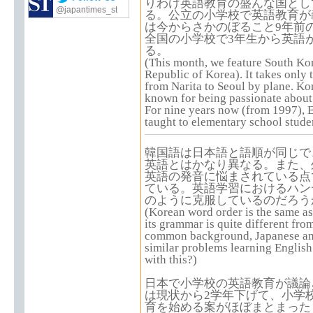
りわけ英語教育の盛んな国とし
@japantimes_st
る。公立の小学校で英語教育が
は今からさかのぼること9年前の
全国の小学校で3年生から英語
る。
(This month, we feature South Kor
Republic of Korea). It takes only 
from Narita to Seoul by plane. Ko
known for being passionate about
For nine years now (from 1997), 
taught to elementary school stude
韓国語は日本語と語順が同じで
英語とはかなり異なる。また、
英語の発音に悩まされている点
ている。英語学習におけるハン
のように克服しているのだろう
(Korean word order is the same as
its grammar is quite different fro
common background, Japanese an
similar problems learning English
with this?)
日本で小学校の英語教育が議論
は現状から2学年下げて、小学
育を始める案がほぼまとまった（