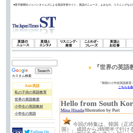
●英字新聞社ジャパンタイムズによる英語学習サイト。英語のニュース、よみもの、リスニングなど
『世界の英語教
■
カスタム検索
「韓国の小学校英語教育～
Kids英語
こちらも合わ
私の子供の英語教育
世界の英語教室
Hello from Sout
小学生の英語教材
Mina Hisada
/Illustration by Puri
小学生の英語
今回の特集は、韓国（正
国）。成田から2時間半で行け
Follow Us