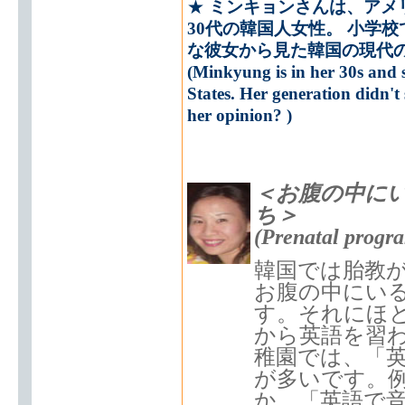
★
ミンキョンさんは、アメ
30代の韓国人女性。 小学
な彼女から見た韓国の現代
(Minkyung is in her 30s and s
States. Her generation didn't
her opinion? )
＜お腹の中に
ち＞
(Prenatal progr
韓国では胎教
お腹の中にい
す。それにほ
から英語を習わ
稚園では、「
が多いです。
か、「英語で