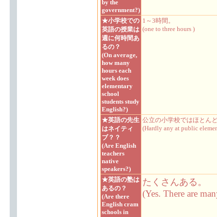
by the
government?)
★小学校での
1～3時間。
(one to three hours )
英語の授業は
週に何時間あ
るの？
(On average,
how many
hours each
week does
elementary
school
students study
English?)
★英語の先生
公立の小学校ではほとん
(Hardly any at public elemen
はネイティ
ブ？？
(Are English
teachers
native
speakers?)
★英語の塾は
たくさんある。
あるの？
(Yes. There are many
(Are there
English cram
schools in