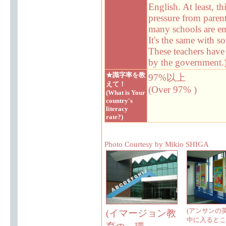
English. At least, t
pressure from parent
many schools are emp
It's the same with s
These teachers have 
by the government.
★識字率を教
97%以上
えて！
(Over 97% )
(What is Your
country's
literacy
rate?)
Photo Courtesy by Mikio SHIGA
(アンサンの
(イマージョン教
中に入るとこ