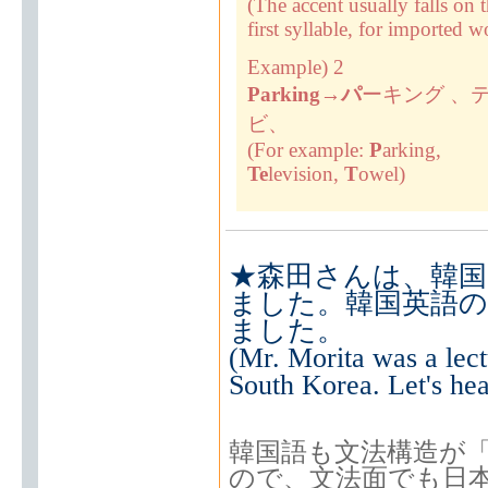
(The accent usually falls on 
first syllable, for imported w
Example) 2
Parking
→
パ
ーキング 、
ビ、
(For example:
P
arking,
Te
levision,
T
owel)
★森田さんは、韓国
ました。韓国英語の
ました。
(Mr. Morita was a lectu
South Korea. Let's hea
韓国語も文法構造が
ので、文法面でも日