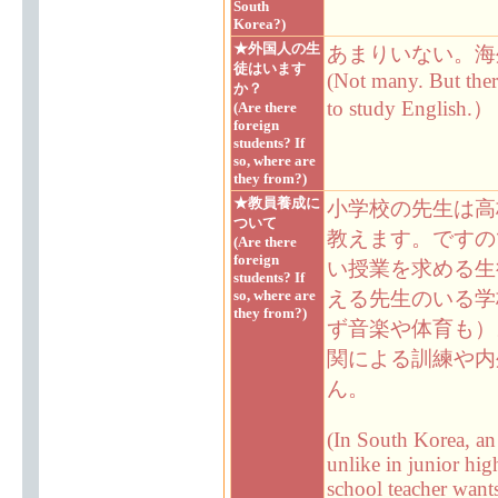
South
Korea?)
★外国人の生
あまりいない。海
徒はいます
(Not many. But ther
か？
to study English.）
(Are there
foreign
students? If
so, where are
they from?)
★教員養成に
小学校の先生は高
ついて
教えます。ですの
(Are there
foreign
い授業を求める生
students? If
so, where are
える先生のいる学
they from?)
ず音楽や体育も）
関による訓練や内
ん。
(In South Korea, an 
unlike in junior hig
school teacher wants