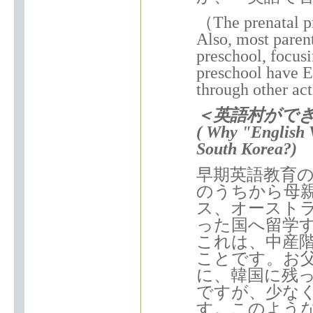
（The prenatal pr
Also, most parent
preschool, focus
preschool have E
through other act
＜英語村がで
( Why "English V
South Korea?)
早期英語教育
のうちから母
ス、オースト
った国へ留学
これは、中産
ことです。お
に、韓国に残っ
ですが、少な
す。このよう