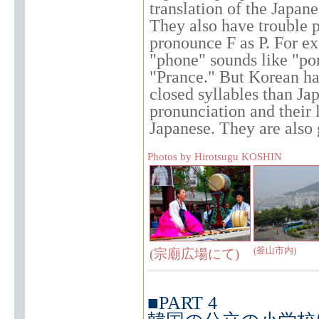
translation of the Japa
They also have trouble 
pronounce F as P. For ex
"phone" sounds like "po
"Prance." But Korean ha
closed syllables than Jap
pronunciation and their l
Japanese. They are also 
Photos by Hirotsugu KOSHIN
(釜山市内)
(宗廟広場にて)
■PART 4