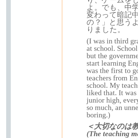
よ。でも、中
変わって暗記
の？」と思う
りました。
(I was in third g
at school. School
but the governmen
start learning E
was the first to 
teachers from En
school. My teach
liked that. It was
junior high, eve
so much, an unne
boring.)
＜大切なのは
(The teaching me