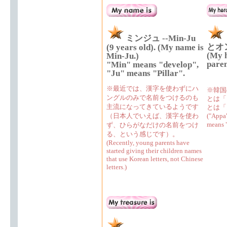
ミンジュ --Min-Ju
とオ
(9 years old). (My name is
(My h
Min-Ju.)
paren
"Min" means "develop",
"Ju" means "Pillar".
※最近では、漢字を使わずにハ
※韓国
ングルのみで名前をつけるのも
とは「
主流になってきているようです
とは「
（日本人でいえば、漢字を使わ
("Appa
means 
ず、ひらがなだけの名前をつけ
る、という感じです）。
(Recently, young parents have
started giving their children names
that use Korean letters, not Chinese
letters.)