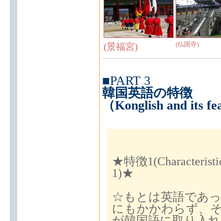
(仏国寺)
(景福宮)
■PART 3
韓国英語の特徴
（Konglish and its f
★特徴1(Characteristi
1)★
☆もとは英語であ
にもかかわらず、
が韓国語に取り入れ