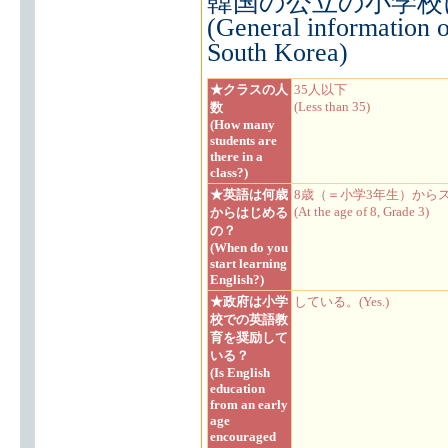
韓国の公立の小学校
(General information o
South Korea)
★クラスの人
35人以下
(Less than 35)
数
(How many
students are
there in a
class?)
★英語は何歳
8歳（＝小学3年生）から
(At the age of 8, Grade 3)
からはじめる
の？
(When do you
start learning
English?)
★政府は小学
している。(Yes.)
校での英語教
育を奨励して
いる？
(Is English
education
from an early
age
encouraged