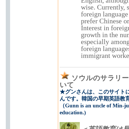
English, although
wise. Currently, 
foreign language
prefer Chinese o
Interest in foreig
growth in the num
especially among
foreign languages
immigrant worker
ソウルのサラリー
いて
★グンさんは、このサイト
んです。韓国の早期英語教
（Gunn is an uncle of Min-ju.
education.)