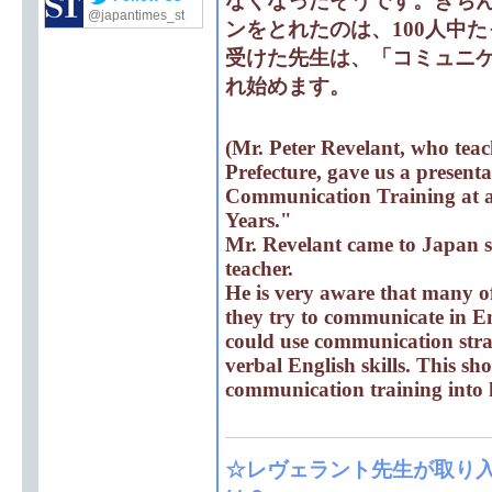
なくなったそうです。きち
@japantimes_st
ンをとれたのは、100人中
受けた先生は、「コミュニ
れ始めます。
(Mr. Peter Revelant, who teac
Prefecture, gave us a present
Communication Training at a
Years."
Mr. Revelant came to Japan si
teacher.
He is very aware that many of
they try to communicate in E
could use communication strat
verbal English skills. This s
communication training into hi
☆レヴェラント先生が取り