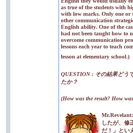
English they would usually eit
as true of the students with h
with low marks. Only one or 
other communication strategie
English ability. One of the ca
had not been taught how to u
overcome communication probl
lessons each year to teach co
lesson at elementary school.)
QUESTION : その結
たか？
(How was the result? How was t
Mr.Revelant
したが、修
だ！」とい