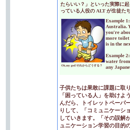
たらいい？」といった実際に起
っている人役の ALT が生徒
Example 1: 
Australia. 
you're abou
more toilet
is in the n
Example 2: 
water from 
Oh,my god!それからどうする？
any Japane
子供たちは果敢に課題に取
「困っている人」を助けようとしま
んだら、トイレットペーパ
りして、「コミュニケーシ
していきます。「その誤解
ュニケーション学習の目的