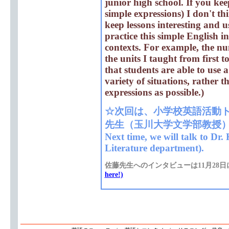
junior high school. If you ke
simple expressions) I don't thi
keep lessons interesting and us
practice this simple English i
contexts. For example, the nu
the units I taught from first 
that students are able to use 
variety of situations, rather
expressions as possible.)
☆次回は、小学校英語活動
先生（玉川大学文学部教授
Next time, we will talk to D
Literature department).
佐藤先生へのインタビューは11月28
here!)