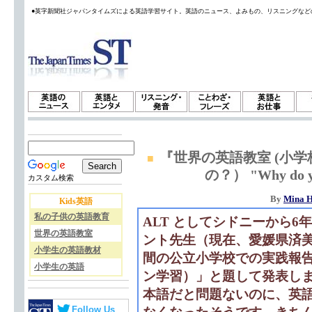
●英字新聞社ジャパンタイムズによる英語学習サイト。英語のニュース、よみもの、リスニングなど
『世界の英語教室 (小学
■
の？） "Why do you
カスタム検索
By
Mina H
Kids英語
私の子供の英語教育
ALT としてシドニーから6
世界の英語教室
ント先生（現在、愛媛県済美
小学生の英語教材
間の公立小学校での実践報
小学生の英語
ン学習）」と題して発表し
本語だと問題ないのに、英
Follow Us