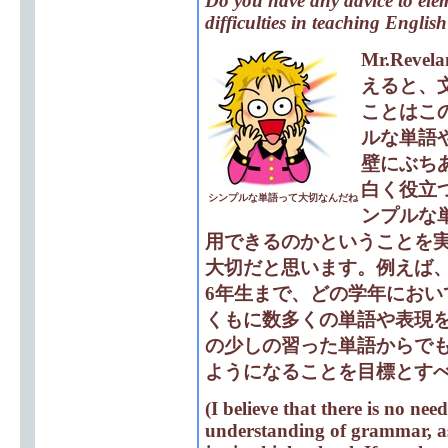
Do you have any advice to ele
difficulties in teaching Englis
Mr.Revela
えると、
ことはこ
ルな単語
壁にぶち
白く役立
シンプルな単語って大切なんだね
ンプルな
用できるのかということを
大切だと思います。例えば、
6年生まで、どの学年におい
くもに数多くの単語や表現
の少しの習った単語からで
ようになることを目標とす
(I believe that there is no need
understanding of grammar, as 