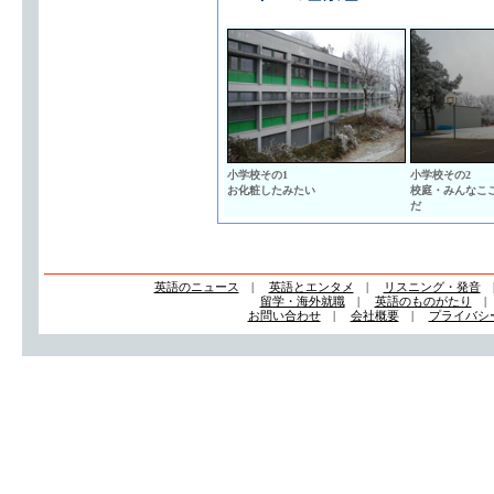
小学校その1
小学校その2
お化粧したみたい
校庭・みんなこ
だ
英語のニュース
|
英語とエンタメ
|
リスニング・発音
留学・海外就職
|
英語のものがたり
お問い合わせ
|
会社概要
|
プライバシ