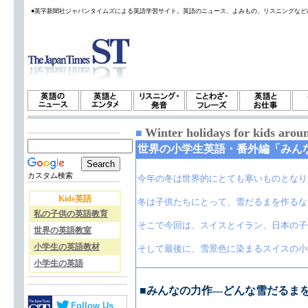
●英字新聞社ジャパンタイムズによる英語学習サイト。英語のニュース、よみもの、リスニングなど
Winter holidays for kids arou
■
世界の小学生英語・番外編「みん
カスタム検索
今年の冬は世界的にとても寒いものとなり
Kids英語
冬は子供たちにとって、雪だるまを作るな
私の子供の英語教育
そこで今回は、スイスとイラン、日本の子
世界の英語教室
小学生の英語教材
そして最後に、雪景色に染まるスイスの小
小学生の英語
■みんなの力作---どんな雪だるま
Follow Us