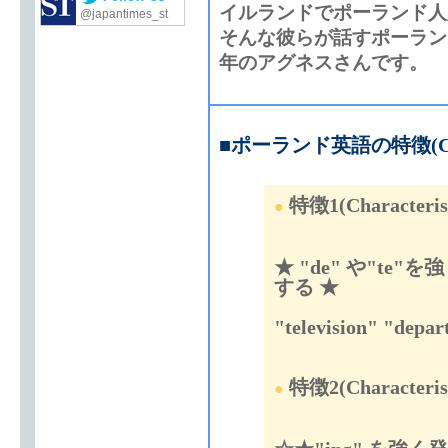
イルランドでポーランド人
@japantimes_st
そんな彼らが話すポーラン
年のアグネスさんです。
■
ポーランド英語の特徴(Characte
特徴1(Characterist
●
★
"de" や"te"を
する
★
"
te
levision" "
de
par
特徴2(Characterist
●