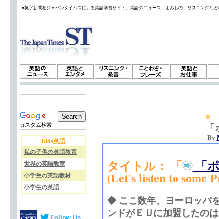
●英字新聞社ジャパンタイムズによる英語学習サイト。英語のニュース、よみもの、リスニングなど
■
カスタム検索
「
By
Kids英語
私の子供の英語教育
タイトル： 「
「ポ
世界の英語教室
小学生の英語教材
(Let's listen to some P
小学生の英語
◆ ここ数年、ヨーロッパ
ンドがＥＵに加盟したのは
Follow Us