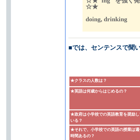
☆★
"ing" を強く
☆★
do
ing
, drink
ing
■
では、センテンスで聞
★クラスの人数は？
★英語は何歳からはじめるの？
★政府は小学校での英語教育を奨励し
いる？
★それで、小学校での英語の授業は週
時間あるの？