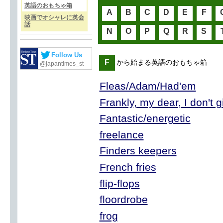
英語のおもちゃ箱
A
B
C
D
E
F
映画でオシャレに英会
話
N
O
P
Q
R
S
Follow Us
F
から始まる英語のおもちゃ箱
@japantimes_st
Fleas/Adam/Had'em
Frankly, my dear, I don't 
Fantastic/energetic
freelance
Finders keepers
French fries
flip-flops
floordrobe
frog