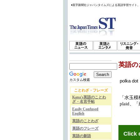
●英字新聞社ジャパンタイムズによる英語学習サイト
英語の
カスタム検索
polka dot
ことわざ・フレーズ
Kana's英語のことわ
「水玉模様
ざ・名言手帖
plaid、
Easily Confused
English
英語のことわざ
英語のフレーズ
Click 
英語の新語