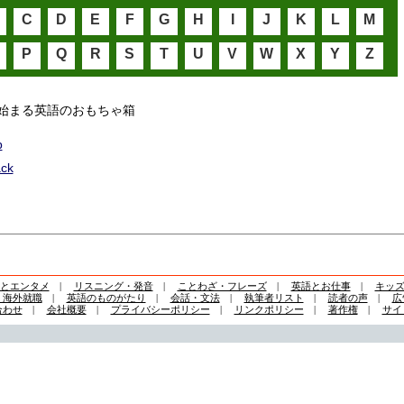
C
D
E
F
G
H
I
J
K
L
M
P
Q
R
S
T
U
V
W
X
Y
Z
始まる英語のおもちゃ箱
p
ck
とエンタメ
|
リスニング・発音
|
ことわざ・フレーズ
|
英語とお仕事
|
キッ
・海外就職
|
英語のものがたり
|
会話・文法
|
執筆者リスト
|
読者の声
|
広
合わせ
|
会社概要
|
プライバシーポリシー
|
リンクポリシー
|
著作権
|
サイ