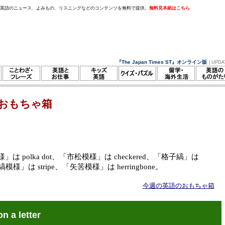
。英語のニュース、よみもの、リスニングなどのコンテンツを無料で提供。
無料見本紙はこちら
『The Japan Times ST』オンライン版
| UPDA
おもちゃ箱
」は polka dot、「市松模様」は checkered、「格子縞」は
「縞模様」は stripe、「矢筈模様」は herringbone。
今週の英語のおもちゃ箱
on a letter