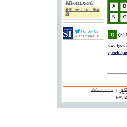
英語のおもちゃ箱
A
B
映画でオシャレに英会
話
N
O
Follow Us
Q
から
@japantimes_st
qwertyuio
quack-qua
英語のニュース
|
英語
留学
お問い