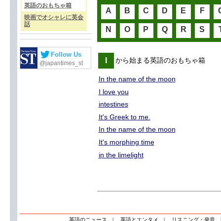
英語のおもちゃ箱
A
B
C
D
E
F
映画でオシャレに英会
話
N
O
P
Q
R
S
Follow Us
I
から始まる英語のおもちゃ箱
@japantimes_st
In the name of the moon
I love you
intestines
It's Greek to me.
In the name of the moon
It's morphing time
in the limelight
英語のニュース
|
英語とエンタメ
|
リスニング・発音