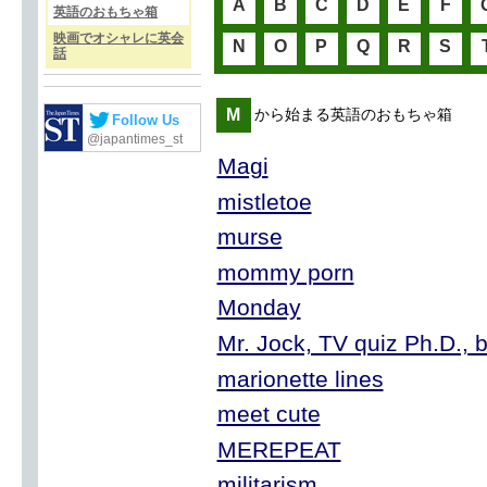
A
B
C
D
E
F
英語のおもちゃ箱
映画でオシャレに英会
N
O
P
Q
R
S
話
M
から始まる英語のおもちゃ箱
Follow Us
@japantimes_st
Magi
mistletoe
murse
mommy porn
Monday
Mr. Jock, TV quiz Ph.D., 
marionette lines
meet cute
MEREPEAT
militarism