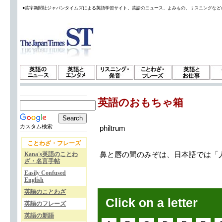
●英字新聞社ジャパンタイムズによる英語学習サイト。英語のニュース、よみもの、リスニングなど
英語のおもちゃ箱
カスタム検索
philtrum
ことわざ・フレーズ
Kana's英語のことわ
鼻と唇の間のみぞは、日本語では「人中」
ざ・名言手帖
Easily Confused
English
英語のことわざ
Click on a letter
英語のフレーズ
英語の新語