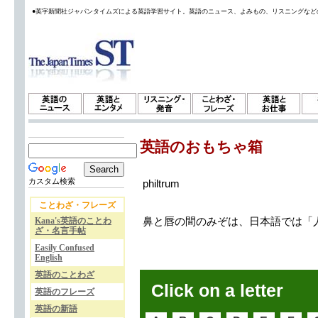
●英字新聞社ジャパンタイムズによる英語学習サイト。英語のニュース、よみもの、リスニングなど
英語のおもちゃ箱
カスタム検索
philtrum
ことわざ・フレーズ
Kana's英語のことわ
鼻と唇の間のみぞは、日本語では「人中」
ざ・名言手帖
Easily Confused
English
英語のことわざ
Click on a letter
英語のフレーズ
英語の新語