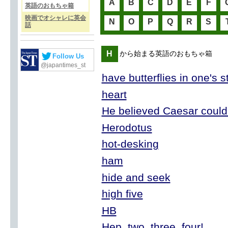
A
B
C
D
E
F
英語のおもちゃ箱
映画でオシャレに英会
N
O
P
Q
R
S
話
H
から始まる英語のおもちゃ箱
Follow Us
@japantimes_st
have butterflies in one's 
heart
He believed Caesar could
Herodotus
hot-desking
ham
hide and seek
high five
HB
Hep, two, three, four!