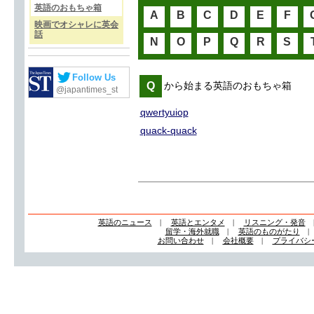
英語のおもちゃ箱
A
B
C
D
E
F
映画でオシャレに英会
話
N
O
P
Q
R
S
Follow Us
Q
から始まる英語のおもちゃ箱
@japantimes_st
qwertyuiop
quack-quack
英語のニュース
|
英語とエンタメ
|
リスニング・発音
留学・海外就職
|
英語のものがたり
お問い合わせ
|
会社概要
|
プライバシ