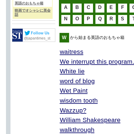
英語のおもちゃ箱
A
B
C
D
E
F
映画でオシャレに英会
話
N
O
P
Q
R
S
Follow Us
W
から始まる英語のおもちゃ箱
@japantimes_st
waitress
We interrupt this program.
White lie
word of blog
Wet Paint
wisdom tooth
Wazzup?
William Shakespeare
walkthrough