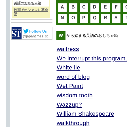
英語のおもちゃ箱
A
B
C
D
E
F
映画でオシャレに英会
話
N
O
P
Q
R
S
Follow Us
W
から始まる英語のおもちゃ箱
@japantimes_st
waitress
We interrupt this program.
White lie
word of blog
Wet Paint
wisdom tooth
Wazzup?
William Shakespeare
walkthrough