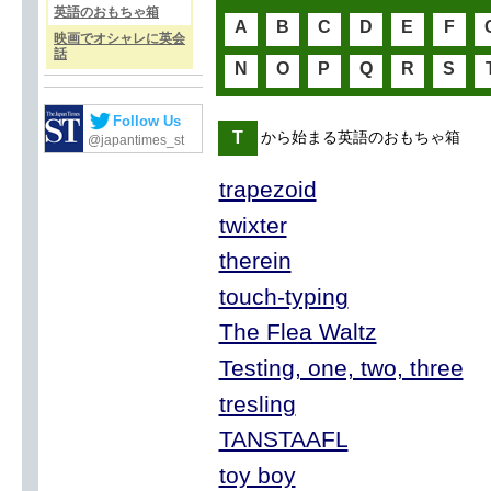
英語のおもちゃ箱
A
B
C
D
E
F
映画でオシャレに英会
話
N
O
P
Q
R
S
Follow Us
T
から始まる英語のおもちゃ箱
@japantimes_st
trapezoid
twixter
therein
touch-typing
The Flea Waltz
Testing, one, two, three
tresling
TANSTAAFL
toy boy