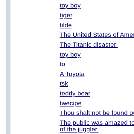
toy boy
tiger
tilde
The United States of Ame
The Titanic disaster!
toy boy
to
A Toyota
tsk
teddy bear
twecipe
Thou shalt not be found o
The public was amazed to
of the juggler.