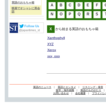
英語のおもちゃ箱
A
B
C
D
E
F
映画でオシャレに英会
話
N
O
P
Q
R
S
Follow Us
X
から始まる英語のおもちゃ箱
@japantimes_st
Xanthophyll
XYZ
Xerox
xxx, ooo
英語のニュース
|
英語とエンタメ
|
リスニング・発音
留学・海外就職
|
英語のものがたり
お問い合わせ
|
会社概要
|
プライバシ