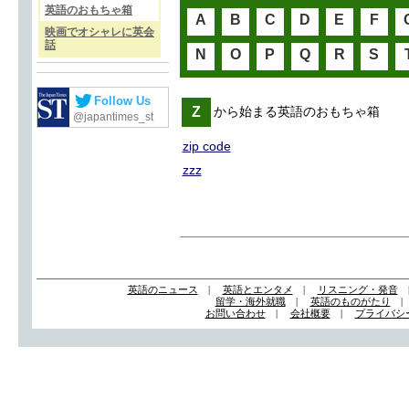
英語のおもちゃ箱
A
B
C
D
E
F
映画でオシャレに英会
話
N
O
P
Q
R
S
Follow Us
Z
から始まる英語のおもちゃ箱
@japantimes_st
zip code
zzz
英語のニュース
|
英語とエンタメ
|
リスニング・発音
留学・海外就職
|
英語のものがたり
お問い合わせ
|
会社概要
|
プライバシ