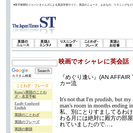
●英字新聞社ジャパンタイムズによる英語学習サイト。英語のニュース、よみもの、リスニングなど
映画でオシャレに英会話
『めぐり逢い』(AN AFFAIR 
カスタム検索
カー流
ことわざ・フレーズ
Kana's英語のことわ
ざ・名言手帖
It's not that I'm prudish, but my
Easily Confused
man's room in months ending in 
English
私、別にとりすましてるわけ
英語のことわざ
わる月には絶対に殿方の部屋
英語のフレーズ
れていましたので…。
英語の新語