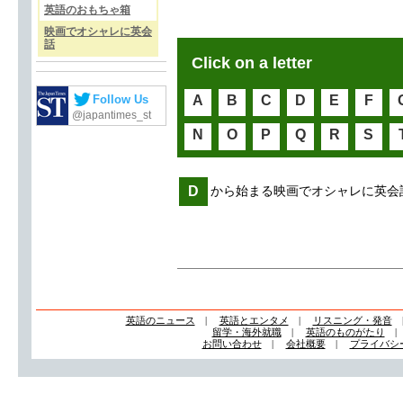
英語のおもちゃ箱
映画でオシャレに英会
話
Click on a letter
Follow Us
A
B
C
D
E
F
@japantimes_st
N
O
P
Q
R
S
D
から始まる映画でオシャレに英会
英語のニュース
|
英語とエンタメ
|
リスニング・発音
留学・海外就職
|
英語のものがたり
お問い合わせ
|
会社概要
|
プライバシ