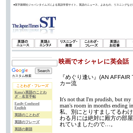
●英字新聞社ジャパンタイムズによる英語学習サイト。英語のニュース、よみもの、リスニングなど
映画でオシャレに英会話
『めぐり逢い』(AN AFFAIR 
カスタム検索
カー流
ことわざ・フレーズ
Kana's英語のことわ
ざ・名言手帖
It's not that I'm prudish, but my
Easily Confused
man's room in months ending in 
English
私、別にとりすましてるわけ
英語のことわざ
わる月には絶対に殿方の部屋
英語のフレーズ
れていましたので…。
英語の新語