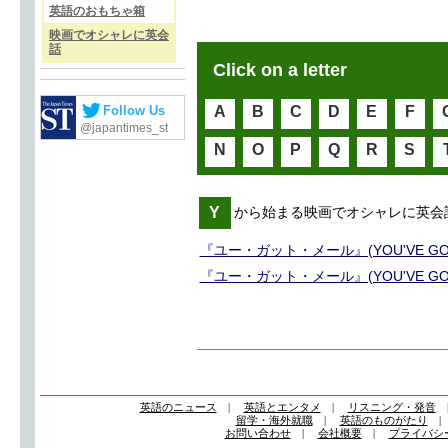
英語のおもちゃ箱
映画でオシャレに英会
話
Click on a letter
Follow Us
A
B
C
D
E
F
@japantimes_st
N
O
P
Q
R
S
Y
から始まる映画でオシャレに英会
『ユー・ガット・メール』(YOU'VE GO
『ユー・ガット・メール』(YOU'VE GO
英語のニュース
|
英語とエンタメ
|
リスニング・発音
留学・海外就職
|
英語のものがたり
お問い合わせ
|
会社概要
|
プライバシ