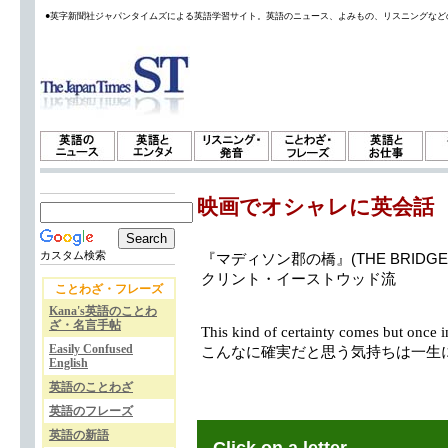
●英字新聞社ジャパンタイムズによる英語学習サイト。英語のニュース、よみもの、リスニングなど
映画でオシャレに英会話
カスタム検索
『マディソン郡の橋』(THE BRIDGES 
クリント・イーストウッド流
ことわざ・フレーズ
Kana's英語のことわ
ざ・名言手帖
This kind of certainty comes but once in
Easily Confused
こんなに確実だと思う気持ちは一生
English
英語のことわざ
英語のフレーズ
英語の新語