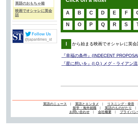
Click on a letter
英語のおもちゃ箱
映画でオシャレに英会
A
B
C
D
E
F
話
N
O
P
Q
R
S
Follow Us
@japantimes_st
I
から始まる映画でオシャレに英会
『幸福の条件』(INDECENT PROPO
『星に想いを』(I.Q.) メグ・ライアン流
英語のニュース
|
英語とエンタメ
|
リスニング・発音
留学・海外就職
|
英語のものがたり
お問い合わせ
|
会社概要
|
プライバシ