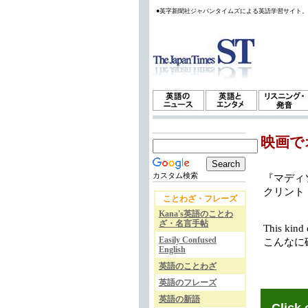
●英字新聞社ジャパンタイムズによる英語学習サイト
映画で
カスタム検索
『マディソン
クリント
ことわざ・フレーズ
Kana's英語のことわ
ざ・名言手帖
This kind 
Easily Confused
こんなに
English
英語のことわざ
英語のフレーズ
英語の新語