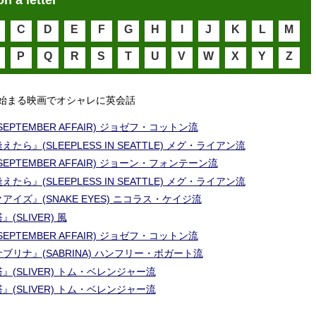
on a letter
C
D
E
F
G
H
I
J
K
L
M
P
Q
R
S
T
U
V
W
X
Y
Z
始まる映画でオシャレに英会話
EPTEMBER AFFAIR) ジョゼフ・コットン流
たら』(SLEEPLESS IN SEATTLE) メグ・ライアン流
EPTEMBER AFFAIR) ジョーン・フォンテーン流
たら』(SLEEPLESS IN SEATTLE) メグ・ライアン流
アイズ』(SNAKE EYES) ニコラス・ケイジ流
(SLIVER) 風
EPTEMBER AFFAIR) ジョゼフ・コットン流
ブリナ』(SABRINA) ハンフリー・ボガート流
』(SLIVER) トム・ベレンジャー流
』(SLIVER) トム・ベレンジャー流