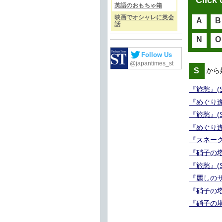
Click 
英語のおもちゃ箱
映画でオシャレに英会
A
B
話
N
O
Follow Us
@japantimes_st
S
から
『旅愁』(S
『めぐり逢え
『旅愁』(S
『めぐり逢え
『スネーク
『硝子の塔』
『旅愁』(S
『麗しのサ
『硝子の塔
『硝子の塔