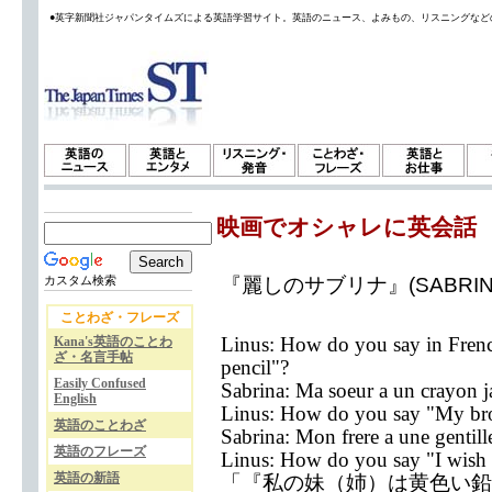
●英字新聞社ジャパンタイムズによる英語学習サイト。英語のニュース、よみもの、リスニングなど
映画でオシャレに英会話
『麗しのサブリナ』(SABRI
カスタム検索
ことわざ・フレーズ
Linus: How do you say in Frenc
Kana's英語のことわ
ざ・名言手帖
pencil"?
Easily Confused
Sabrina: Ma soeur a un crayon j
English
Linus: How do you say "My brot
英語のことわざ
Sabrina: Mon frere a une gentille
英語のフレーズ
Linus: How do you say "I wish 
英語の新語
「『私の妹（姉）は黄色い鉛