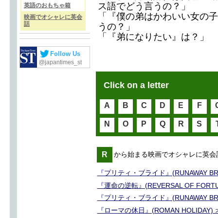
ス語でどう言うの？」
英語のおもちゃ箱
「『僕の弟はかわいい女の子
映画でオシャレに英会
話
うの？」
「『弟になりたい』は？」
Follow Us
@japantimes_st
Click on a letter
A
B
C
D
E
F
N
O
P
Q
R
S
R
から始まる映画でオシャレに英会
『プリティ・ブライド』(RUNAWAY B
『運命の逆転』(REVERSAL OF FOR
『プリティ・ブライド』(RUNAWAY B
『ローマの休日』(ROMAN HOLIDA