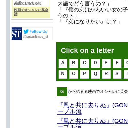
ス語でどう言うの？」
英語のおもちゃ箱
「『僕の弟はかわいい女の子
映画でオシャレに英会
話
うの？」
「『弟になりたい』は？」
Follow Us
@japantimes_st
Click on a letter
A
B
C
D
E
F
N
O
P
Q
R
S
G
から始まる映画でオシャレに英会
『風と共に去りぬ』(GONE 
ーブル流
『風と共に去りぬ』(GONE 
ーブル流