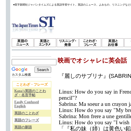
●英字新聞社ジャパンタイムズによる英語学習サイト。英語のニュース、よみもの、リスニングなど
映画でオシャレに英会話
『麗しのサブリナ』(SABRI
カスタム検索
ことわざ・フレーズ
Linus: How do you say in Frenc
Kana's英語のことわ
ざ・名言手帖
pencil"?
Easily Confused
Sabrina: Ma soeur a un crayon j
English
Linus: How do you say "My brot
英語のことわざ
Sabrina: Mon frere a une gentille
英語のフレーズ
Linus: How do you say "I wish 
英語の新語
「『私の妹（姉）は黄色い鉛