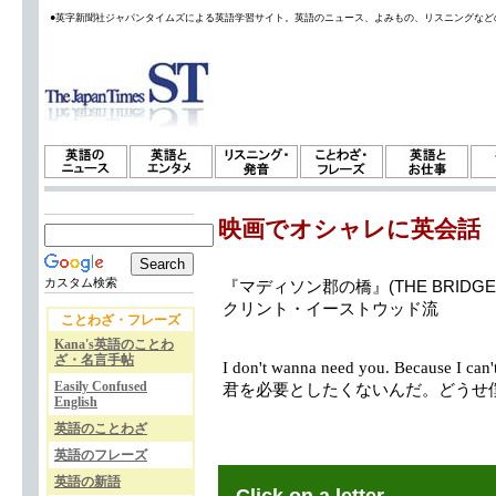
●英字新聞社ジャパンタイムズによる英語学習サイト。英語のニュース、よみもの、リスニングなど
映画でオシャレに英会話
カスタム検索
『マディソン郡の橋』(THE BRIDGES 
クリント・イーストウッド流
ことわざ・フレーズ
Kana's英語のことわ
ざ・名言手帖
I don't wanna need you. Because I can'
Easily Confused
君を必要としたくないんだ。どうせ
English
英語のことわざ
英語のフレーズ
英語の新語