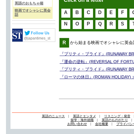
Click on a letter
英語のおもちゃ箱
映画でオシャレに英会
A
B
C
D
E
F
話
N
O
P
Q
R
S
Follow Us
@japantimes_st
R
から始まる映画でオシャレに英会
『プリティ・ブライド』(RUNAWAY B
『運命の逆転』(REVERSAL OF FOR
『プリティ・ブライド』(RUNAWAY B
『ローマの休日』(ROMAN HOLIDA
英語のニュース
|
英語とエンタメ
|
リスニング・発音
留学・海外就職
|
英語のものがたり
お問い合わせ
|
会社概要
|
プライバシ