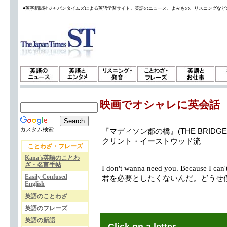
●英字新聞社ジャパンタイムズによる英語学習サイト。英語のニュース、よみもの、リスニングなど
映画でオシャレに英会話
カスタム検索
『マディソン郡の橋』(THE BRIDGES 
クリント・イーストウッド流
ことわざ・フレーズ
Kana's英語のことわ
ざ・名言手帖
I don't wanna need you. Because I can'
Easily Confused
君を必要としたくないんだ。どうせ
English
英語のことわざ
英語のフレーズ
英語の新語