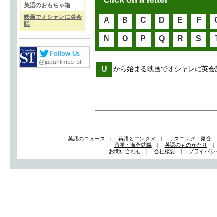
Click on a letter
英語のおもちゃ箱
映画でオシャレに英会
A
B
C
D
E
F
話
N
O
P
Q
R
S
Follow Us
@japantimes_st
U
から始まる映画でオシャレに英会
英語のニュース
|
英語とエンタメ
|
リスニング・発音
留学・海外就職
|
英語のものがたり
お問い合わせ
|
会社概要
|
プライバシ